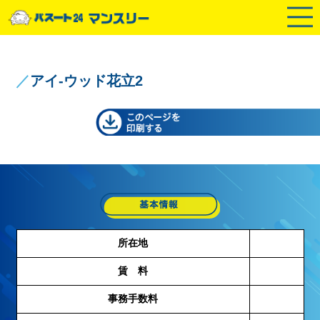
／
アイ-ウッド花立2
所在地
賃 料
事務手数料