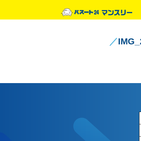
／
IMG_