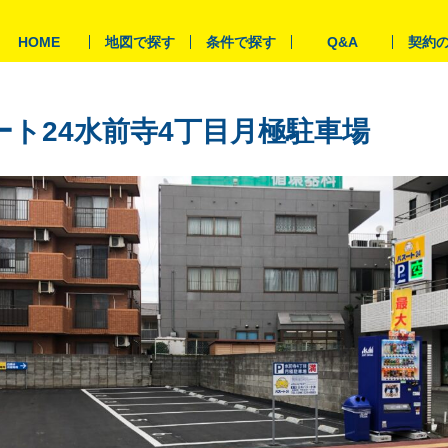
HOME
地図で探す
条件で探す
Q&A
契約
ート24水前寺4丁目月極駐車場